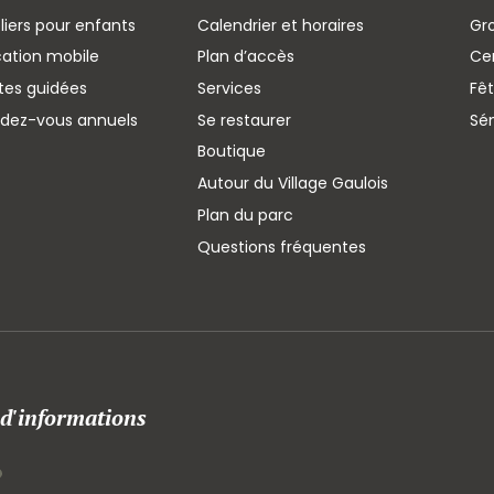
liers pour enfants
Calendrier et horaires
Gr
cation mobile
Plan d’accès
Cen
ites guidées
Services
Fêt
ndez-vous annuels
Se restaurer
Sé
Boutique
Autour du Village Gaulois
Plan du parc
Questions fréquentes
 d'informations