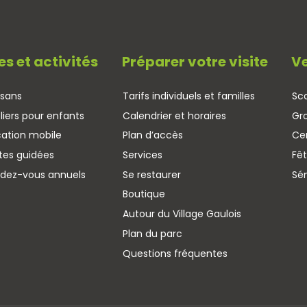
es et activités
Préparer votre visite
Ve
isans
Tarifs individuels et familles
Sco
liers pour enfants
Calendrier et horaires
Gr
cation mobile
Plan d’accès
Cen
ites guidées
Services
Fêt
ndez-vous annuels
Se restaurer
Sé
Boutique
Autour du Village Gaulois
Plan du parc
Questions fréquentes