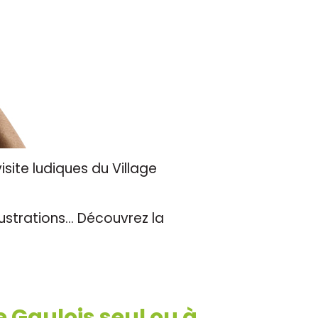
site ludiques du Village
llustrations… Découvrez la
e Gaulois seul ou à