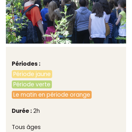
Périodes :
Période jaune
Période verte
Le matin en période orange
Durée :
2h
Tous âges