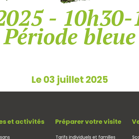
2025 - 10h30-
Période bleue
Le 03 juillet 2025
es et activités
Préparer votre visite
Ve
isans
Tarifs individuels et familles
Sco