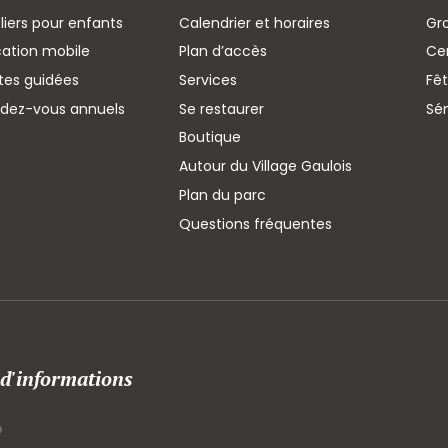
liers pour enfants
Calendrier et horaires
Gr
cation mobile
Plan d’accès
Cen
ites guidées
Services
Fêt
ndez-vous annuels
Se restaurer
Sé
Boutique
Autour du Village Gaulois
Plan du parc
Questions fréquentes
 d'informations