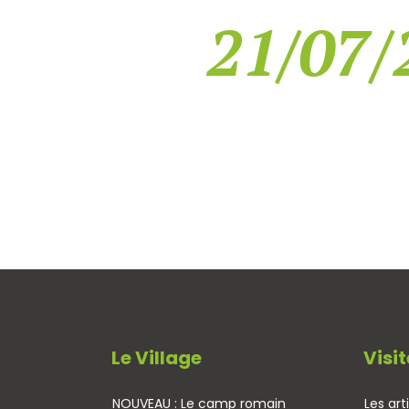
21/07/
Le Village
Visit
NOUVEAU : Le camp romain
Les art