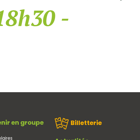
18h30 -
nir en groupe
Billetterie
laires