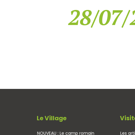
28/07/
Le Village
Visit
NOUVEAU : Le camp romain
Les art