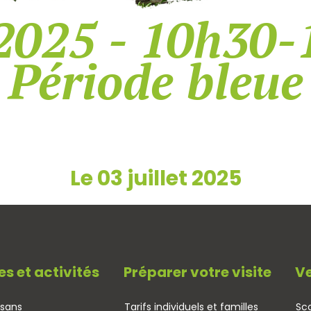
2025 - 10h30-
Période bleue
Le 03 juillet 2025
es et activités
Préparer votre visite
Ve
isans
Tarifs individuels et familles
Sco