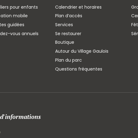
liers pour enfants
Calendrier et horaires
Gr
cation mobile
Plan d’accès
Cen
ites guidées
Services
Fêt
ndez-vous annuels
Se restaurer
Sé
Boutique
Autour du Village Gaulois
Plan du parc
Questions fréquentes
 d'informations