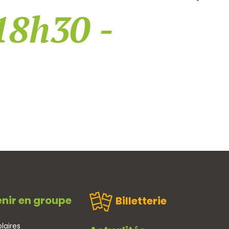
18h30 -
nir en groupe
Billetterie
laires