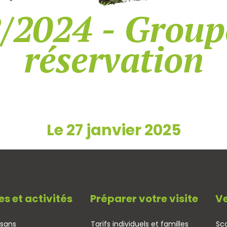
/2024 - Group
réservation
Le 27 janvier 2025
es et activités
Préparer votre visite
Ve
isans
Tarifs individuels et familles
Sco