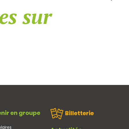
es sur
nir en groupe
Billetterie
laires