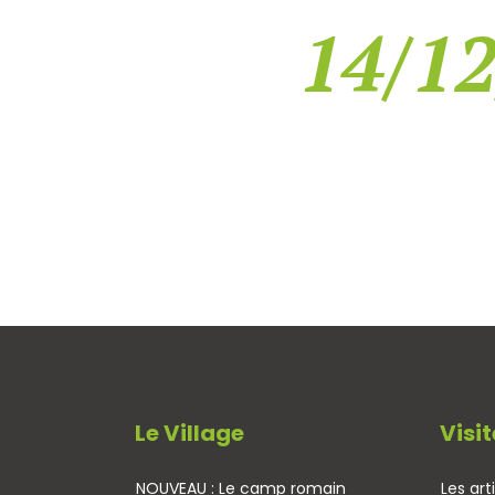
14/12
Le Village
Visit
NOUVEAU : Le camp romain
Les art