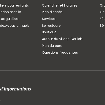
liers pour enfants
Calendrier et horaires
Gr
cation mobile
Plan d’accès
Cen
ites guidées
Services
Fêt
ndez-vous annuels
Se restaurer
Sé
Boutique
Autour du Village Gaulois
Plan du parc
Questions fréquentes
 d'informations