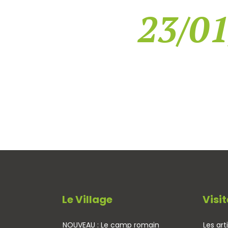
23/01
Le Village
Visit
NOUVEAU : Le camp romain
Les art