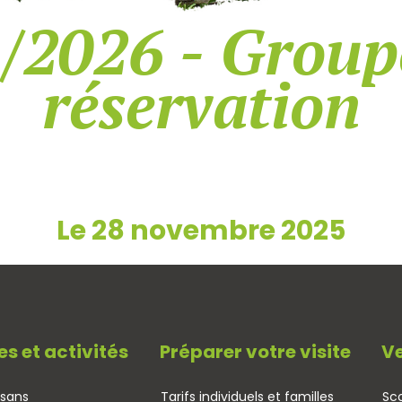
/2026 - Group
réservation
Le 28 novembre 2025
es et activités
Préparer votre visite
Ve
isans
Tarifs individuels et familles
Sco