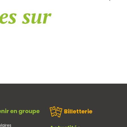
es sur
nir en groupe
Billetterie
laires