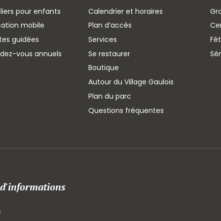
liers pour enfants
Calendrier et horaires
Gr
cation mobile
Plan d’accès
Cen
ites guidées
Services
Fêt
ndez-vous annuels
Se restaurer
Sé
Boutique
Autour du Village Gaulois
Plan du parc
Questions fréquentes
 d'informations