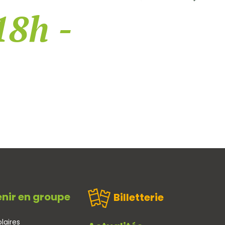
18h -
nir en groupe
Billetterie
laires