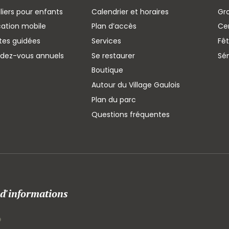
liers pour enfants
Calendrier et horaires
Gr
cation mobile
Plan d’accès
Cen
ites guidées
Services
Fêt
ndez-vous annuels
Se restaurer
Sé
Boutique
Autour du Village Gaulois
Plan du parc
Questions fréquentes
 d'informations