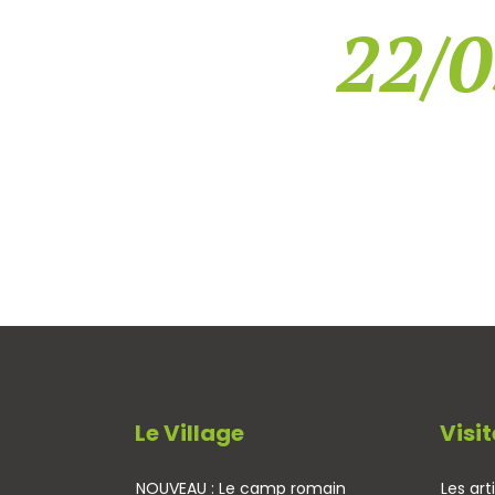
22/0
Le Village
Visit
NOUVEAU : Le camp romain
Les art