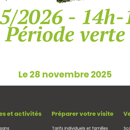
5/2026 - 14h-
Période verte
Le 28 novembre 2025
es et activités
Préparer votre visite
Ve
isans
Tarifs individuels et familles
Sco