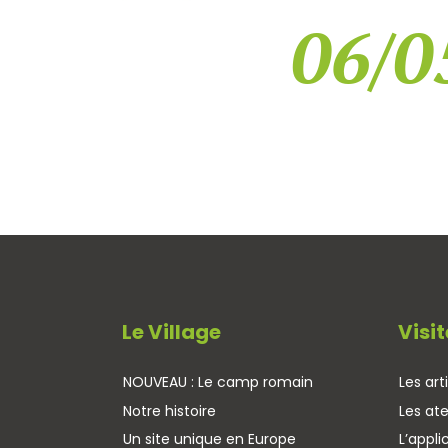
06/0
Le Village
Visit
NOUVEAU : Le camp romain
Les art
Notre histoire
Les ate
Un site unique en Europe
L’appli