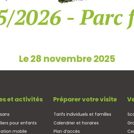
5/2026 - Parc 
Le 28 novembre 2025
es et activités
Préparer votre visite
Ve
isans
Tarifs individuels et familles
Sco
liers pour enfants
Calendrier et horaires
Gr
cation mobile
Plan d’accès
Cen