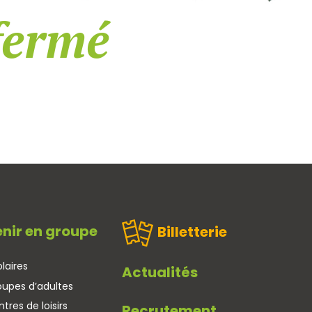
fermé
nir en groupe
Billetterie
laires
Actualités
oupes d’adultes
tres de loisirs
Recrutement