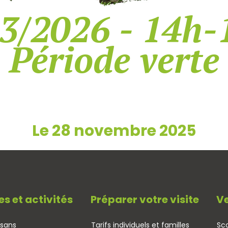
3/2026 - 14h-
Période verte
Le 28 novembre 2025
es et activités
Préparer votre visite
Ve
isans
Tarifs individuels et familles
Sco