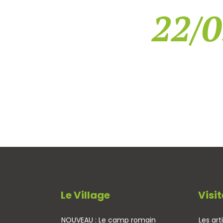
22/0
Le Village
Visit
NOUVEAU : Le camp romain
Les art