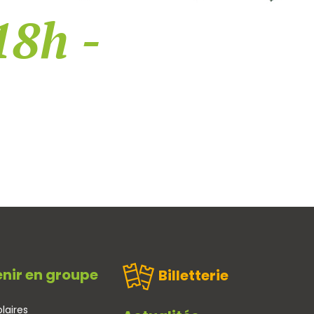
18h -
nir en groupe
Billetterie
laires