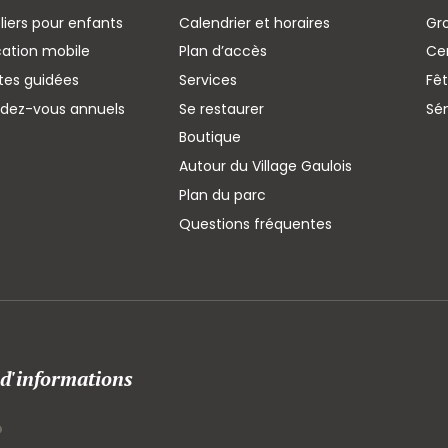
liers pour enfants
Calendrier et horaires
Gr
cation mobile
Plan d’accès
Cen
ites guidées
Services
Fêt
ndez-vous annuels
Se restaurer
Sé
Boutique
Autour du Village Gaulois
Plan du parc
Questions fréquentes
 d'informations