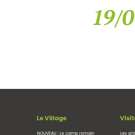
19/0
Le Village
Visit
NOUVEAU : Le camp romain
Les art