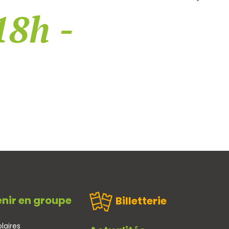
18h -
nir en groupe
Billetterie
laires