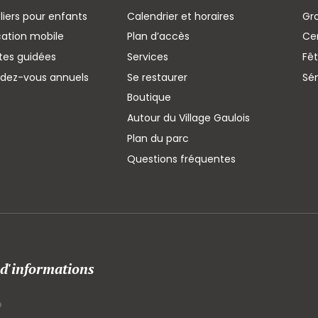
liers pour enfants
Calendrier et horaires
Gr
cation mobile
Plan d’accès
Cen
ites guidées
Services
Fêt
ndez-vous annuels
Se restaurer
Sé
Boutique
Autour du Village Gaulois
Plan du parc
Questions fréquentes
 d'informations