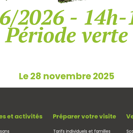
6/2026 - 14h-
Période verte
Le 28 novembre 2025
es et activités
Préparer votre visite
Ve
isans
Tarifs individuels et familles
Sco