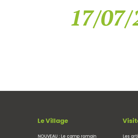
17/07/
Le Village
Visit
NOUVEAU : Le camp romain
Les art