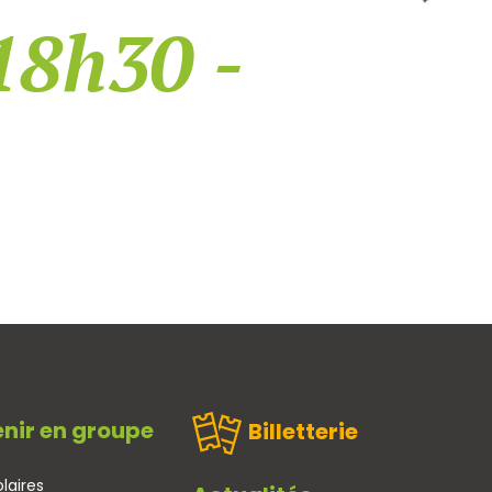
18h30 -
nir en groupe
Billetterie
laires