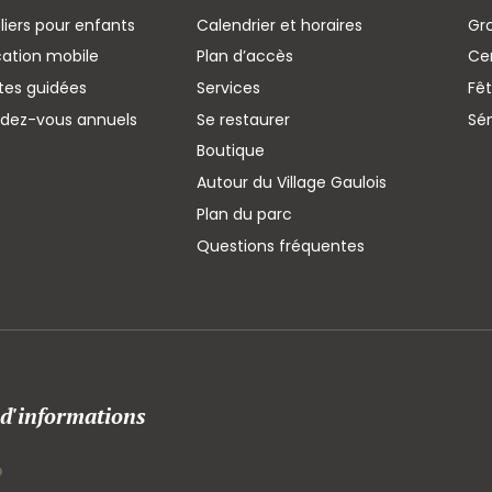
liers pour enfants
Calendrier et horaires
Gr
cation mobile
Plan d’accès
Cen
ites guidées
Services
Fêt
ndez-vous annuels
Se restaurer
Sé
Boutique
Autour du Village Gaulois
Plan du parc
Questions fréquentes
 d'informations