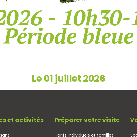
2026 - 10h30-
Période bleue
Le 01 juillet 2026
es et activités
Préparer votre visite
Ve
isans
Tarifs individuels et familles
Sco