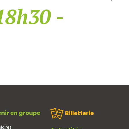
18h30 -
nir en groupe
Billetterie
laires