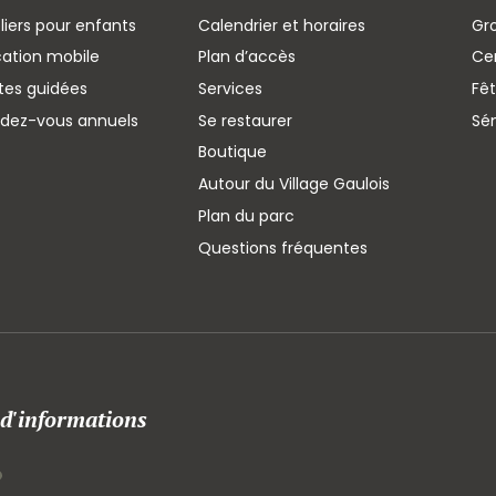
liers pour enfants
Calendrier et horaires
Gr
cation mobile
Plan d’accès
Cen
ites guidées
Services
Fêt
ndez-vous annuels
Se restaurer
Sé
Boutique
Autour du Village Gaulois
Plan du parc
Questions fréquentes
 d'informations