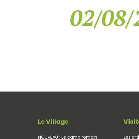
02/08/
Le Village
Visit
NOUVEAU : Le camp romain
Les art