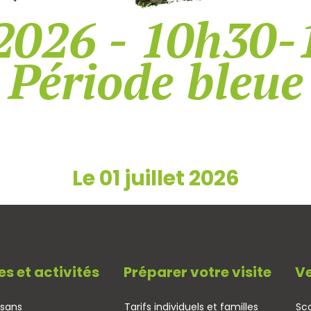
2026 - 10h30-
Période bleue
Le 01 juillet 2026
es et activités
Préparer votre visite
Ve
isans
Tarifs individuels et familles
Sco