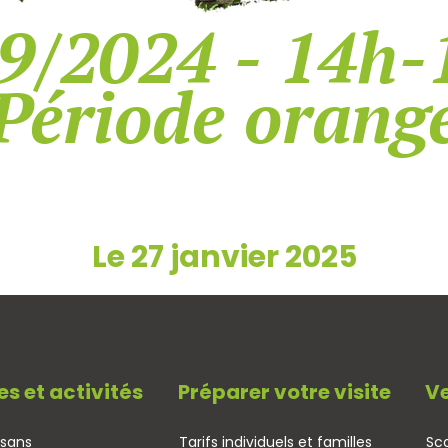
9/2024 - 14h-
Période orang
Le 27 janvier 2025
es et activités
Préparer votre visite
Ve
isans
Tarifs individuels et familles
Sco