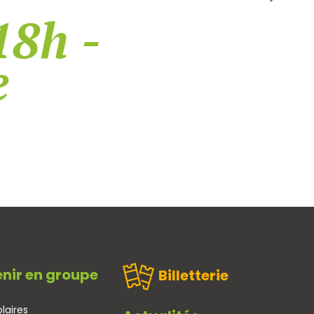
18h -
e
nir en groupe
Billetterie
laires