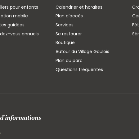
liers pour enfants
Calendrier et horaires
Gr
cation mobile
Plan d’accès
Cen
ites guidées
Services
Fêt
ndez-vous annuels
Se restaurer
Sé
Boutique
Autour du Village Gaulois
Plan du parc
Questions fréquentes
 d'informations