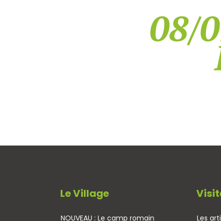
08/0
Le Village
Visit
NOUVEAU : Le camp romain
Les art