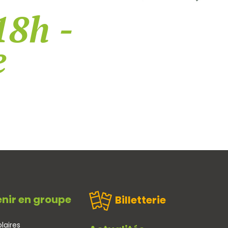
18h -
e
nir en groupe
Billetterie
laires