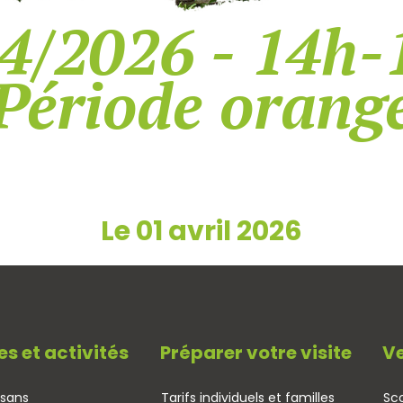
4/2026 - 14h-
Période orang
Le 01 avril 2026
es et activités
Préparer votre visite
Ve
isans
Tarifs individuels et familles
Sco