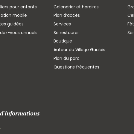
liers pour enfants
Calendrier et horaires
Gr
cation mobile
Plan d’accès
Cen
ites guidées
Services
Fêt
ndez-vous annuels
Se restaurer
Sé
Boutique
Autour du Village Gaulois
Plan du parc
Questions fréquentes
 d'informations