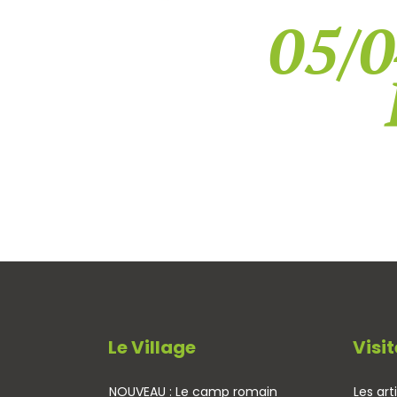
05/0
Le Village
Visit
NOUVEAU : Le camp romain
Les art