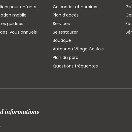
liers pour enfants
Calendrier et horaires
Gr
cation mobile
Plan d’accès
Cen
ites guidées
Services
Fêt
ndez-vous annuels
Se restaurer
Sé
Boutique
Autour du Village Gaulois
Plan du parc
Questions fréquentes
 d'informations