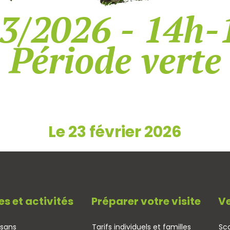
3/2026 - 14h-
Période verte
Le 23 février 2026
es et activités
Préparer votre visite
Ve
isans
Tarifs individuels et familles
Sco