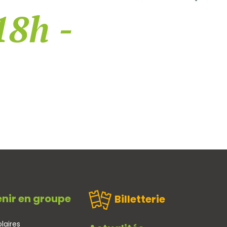
18h -
nir en groupe
Billetterie
laires