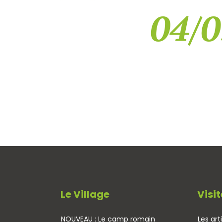
04/0
Le Village
Visit
NOUVEAU : Le camp romain
Les art