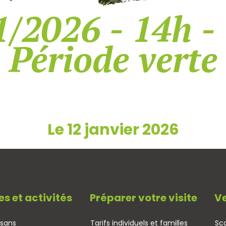
/2026 - 14h -
Période verte
Le 12 janvier 2026
es et activités
Préparer votre visite
Ve
isans
Tarifs individuels et familles
Sco