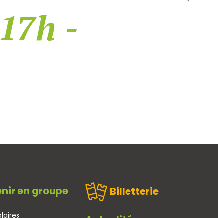
 17h -
nir en groupe
Billetterie
laires