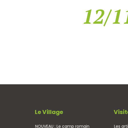
12/11
Le Village
Visit
NOUVEAU : Le camp romain
Les art