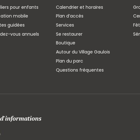
liers pour enfants
Calendrier et horaires
Gr
cation mobile
Plan d’accès
Cen
ites guidées
Services
Fêt
ndez-vous annuels
Se restaurer
Sé
Boutique
Autour du Village Gaulois
Plan du parc
Questions fréquentes
 d'informations