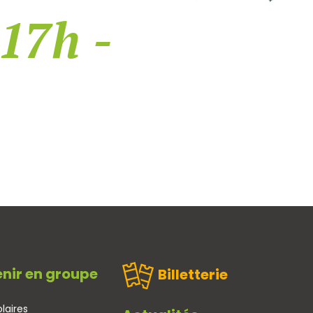
 17h -
nir en groupe
Billetterie
laires