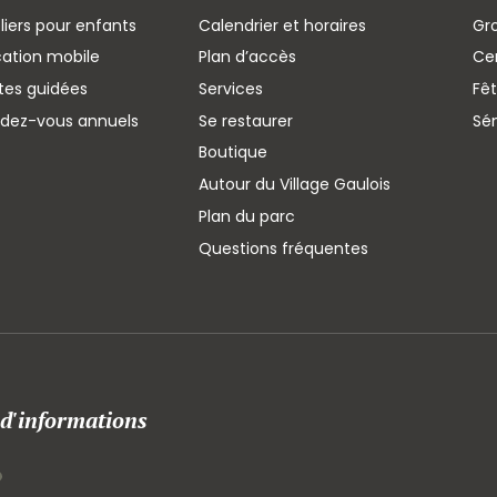
liers pour enfants
Calendrier et horaires
Gr
cation mobile
Plan d’accès
Cen
ites guidées
Services
Fêt
ndez-vous annuels
Se restaurer
Sé
Boutique
Autour du Village Gaulois
Plan du parc
Questions fréquentes
 d'informations