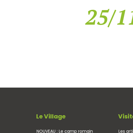
25/11
Le Village
Visit
NOUVEAU : Le camp romain
Les art