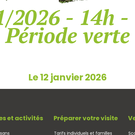
/2026 - 14h -
Période verte
Le 12 janvier 2026
es et activités
Préparer votre visite
Ve
isans
Tarifs individuels et familles
Sco