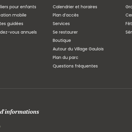
liers pour enfants
Calendrier et horaires
Gr
cation mobile
Plan d’accès
Cen
ites guidées
Services
Fêt
ndez-vous annuels
Se restaurer
Sé
Boutique
Autour du Village Gaulois
Plan du parc
Questions fréquentes
 d'informations