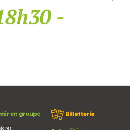
18h30 -
nir en groupe
Billetterie
laires