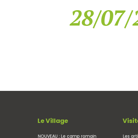
28/07/
Le Village
Visit
NOUVEAU : Le camp romain
Les art