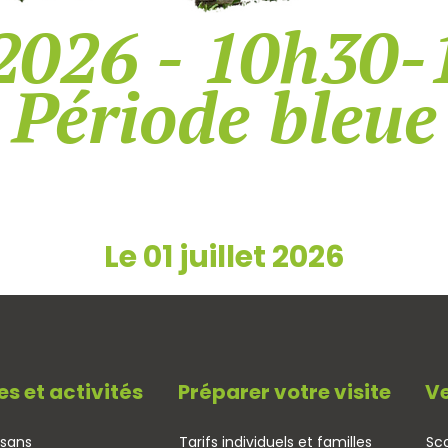
2026 - 10h30-
Période bleue
Le 01 juillet 2026
es et activités
Préparer votre visite
Ve
isans
Tarifs individuels et familles
Sco