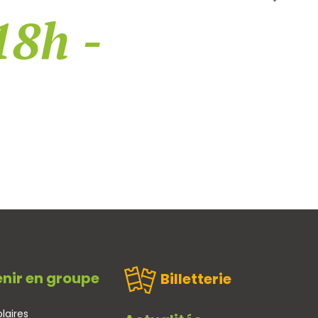
18h -
nir en groupe
Billetterie
laires