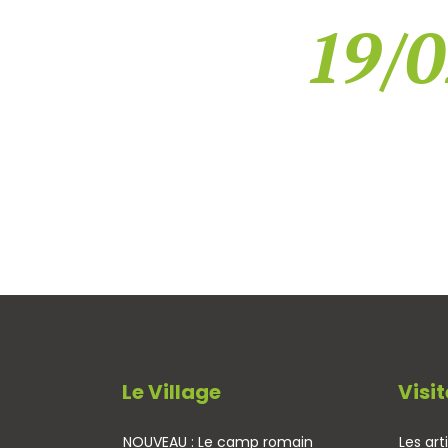
19/0
Le Village
Visit
NOUVEAU : Le camp romain
Les art