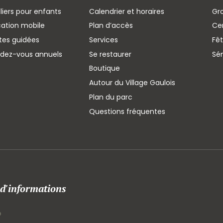
liers pour enfants
Calendrier et horaires
Gr
cation mobile
Plan d’accès
Cen
ites guidées
Services
Fêt
ndez-vous annuels
Se restaurer
Sé
Boutique
Autour du Village Gaulois
Plan du parc
Questions fréquentes
 d'informations