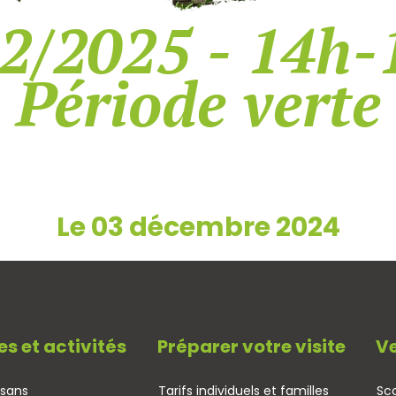
2/2025 - 14h-
Période verte
Le 03 décembre 2024
es et activités
Préparer votre visite
Ve
isans
Tarifs individuels et familles
Sco