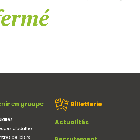
fermé
nir en groupe
Billetterie
laires
Actualités
oupes d’adultes
tres de loisirs
Recrutement