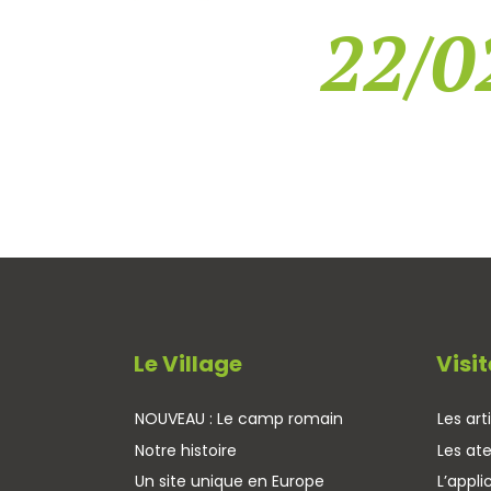
22/0
Le Village
Visit
NOUVEAU : Le camp romain
Les art
Notre histoire
Les ate
Un site unique en Europe
L’appli