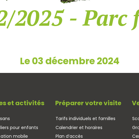
2/2025 - Parc 
Le 03 décembre 2024
es et activités
Préparer votre visite
Ve
isans
Tarifs individuels et familles
Sco
liers pour enfants
Calendrier et horaires
Gr
cation mobile
Plan d’accès
Cen