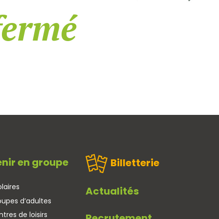
fermé
nir en groupe
Billetterie
laires
Actualités
oupes d’adultes
tres de loisirs
Recrutement