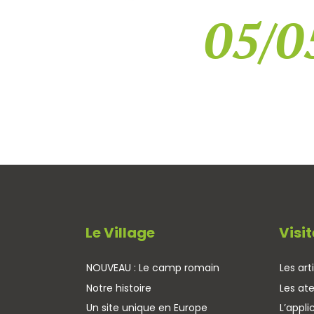
05/0
Le Village
Visit
NOUVEAU : Le camp romain
Les art
Notre histoire
Les ate
Un site unique en Europe
L’appli