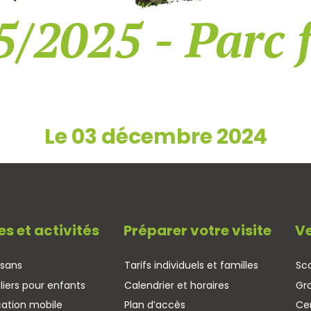
5/2025 - Parc 
Le 03 décembre 2024
es et activités
Préparer votre visite
Ve
isans
Tarifs individuels et familles
Sco
liers pour enfants
Calendrier et horaires
Gr
cation mobile
Plan d’accès
Cen