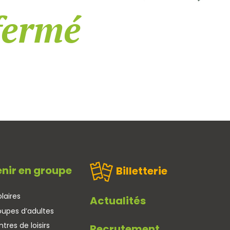
fermé
nir en groupe
Billetterie
laires
Actualités
oupes d’adultes
tres de loisirs
Recrutement