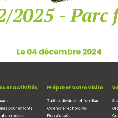
2/2025 - Parc 
Le 04 décembre 2024
es et activités
Préparer votre visite
Ve
isans
Tarifs individuels et familles
Sco
liers pour enfants
Calendrier et horaires
Gr
cation mobile
Plan d’accès
Cen