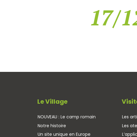
17/1
Le Village
Visit
NOUVEAU : Le camp romain
Les art
Notre histoire
Les ate
Un site unique en Europe
L’appli