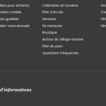
liers pour enfants
Calendrier et horaires
Gr
cation mobile
Plan d’accès
Cen
ites guidées
Services
Fêt
ndez-vous annuels
Se restaurer
Sé
Boutique
Autour du Village Gaulois
Plan du parc
Questions fréquentes
 d'informations