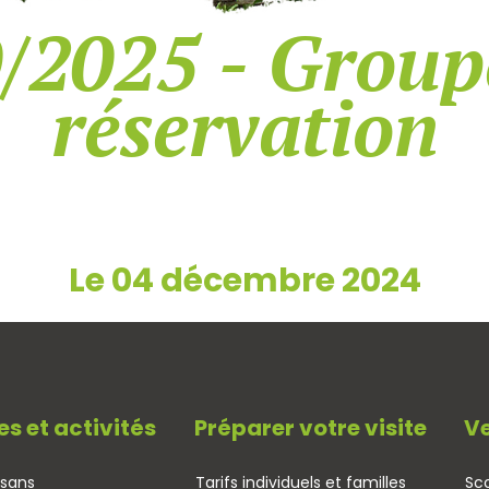
/2025 - Group
réservation
Le 04 décembre 2024
es et activités
Préparer votre visite
Ve
isans
Tarifs individuels et familles
Sco