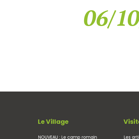
06/10
Le Village
Visit
NOUVEAU : Le camp romain
Les art