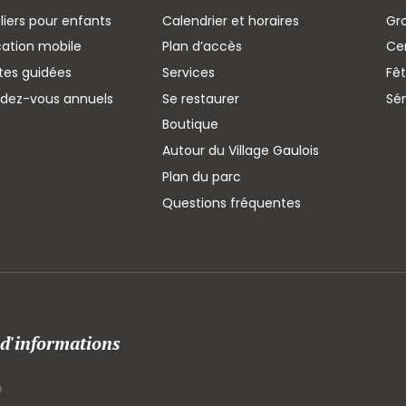
liers pour enfants
Calendrier et horaires
Gr
cation mobile
Plan d’accès
Cen
ites guidées
Services
Fêt
ndez-vous annuels
Se restaurer
Sé
Boutique
Autour du Village Gaulois
Plan du parc
Questions fréquentes
 d'informations