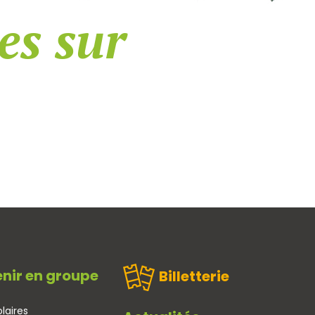
es sur
nir en groupe
Billetterie
laires