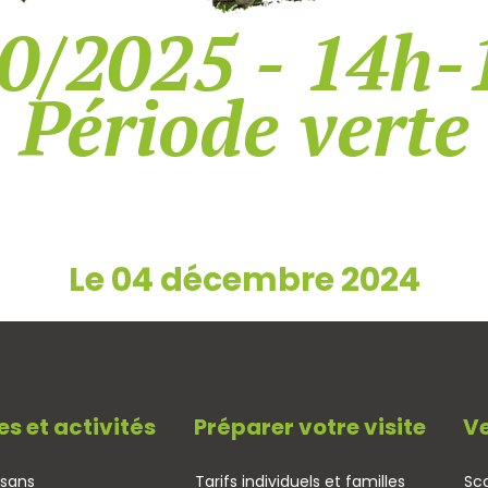
0/2025 - 14h-
Période verte
Le 04 décembre 2024
es et activités
Préparer votre visite
Ve
isans
Tarifs individuels et familles
Sco