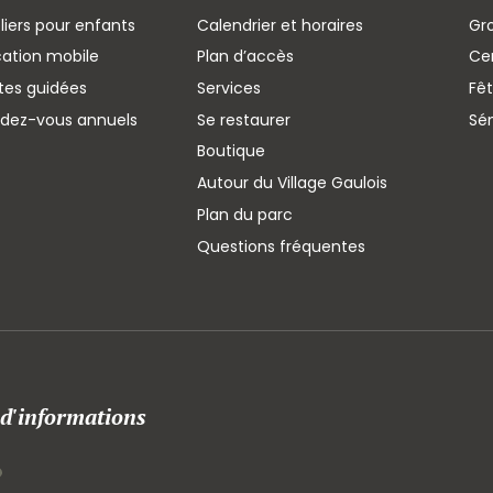
liers pour enfants
Calendrier et horaires
Gr
cation mobile
Plan d’accès
Cen
ites guidées
Services
Fêt
ndez-vous annuels
Se restaurer
Sé
Boutique
Autour du Village Gaulois
Plan du parc
Questions fréquentes
 d'informations