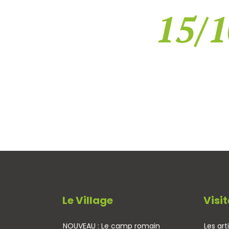
15/1
Le Village
Visit
NOUVEAU : Le camp romain
Les art