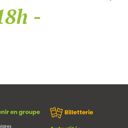
18h -
nir en groupe
Billetterie
laires