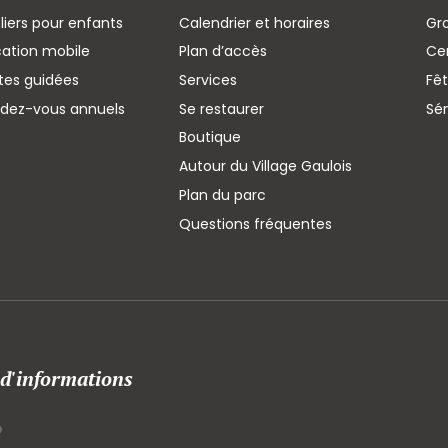
liers pour enfants
Calendrier et horaires
Gr
cation mobile
Plan d’accès
Cen
ites guidées
Services
Fêt
ndez-vous annuels
Se restaurer
Sé
Boutique
Autour du Village Gaulois
Plan du parc
Questions fréquentes
 d'informations