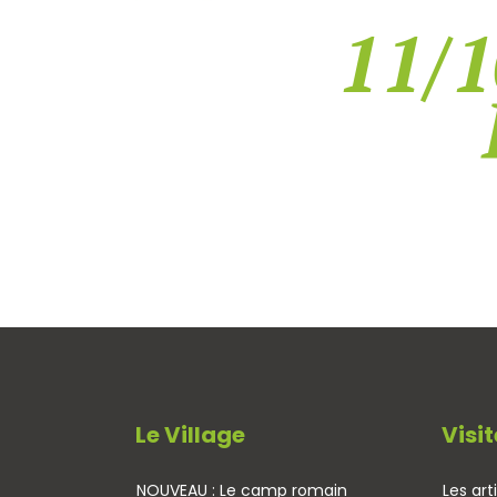
11/1
Le Village
Visit
NOUVEAU : Le camp romain
Les art