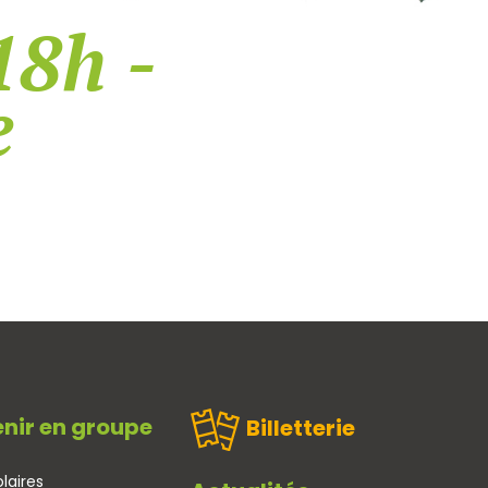
18h -
e
nir en groupe
Billetterie
laires