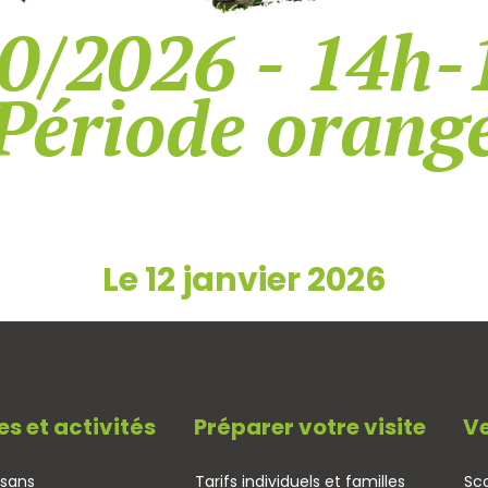
0/2026 - 14h-
Période orang
Le 12 janvier 2026
es et activités
Préparer votre visite
Ve
isans
Tarifs individuels et familles
Sco