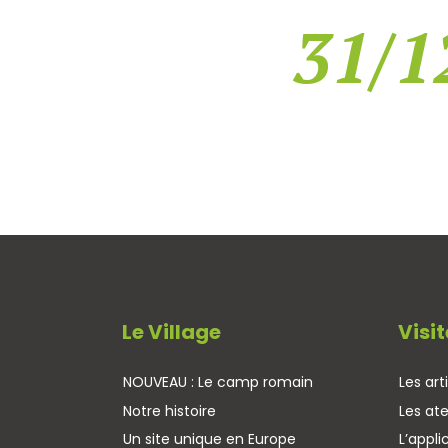
31/1
Le Village
Visit
NOUVEAU : Le camp romain
Les art
Notre histoire
Les ate
Un site unique en Europe
L’appli