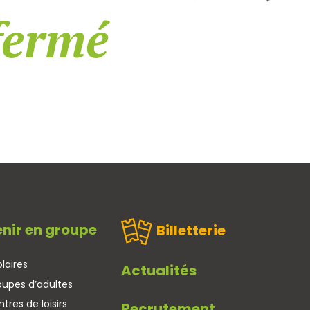
fermé
nir en groupe
Billetterie
laires
Actualités
oupes d’adultes
tres de loisirs
Recrutement