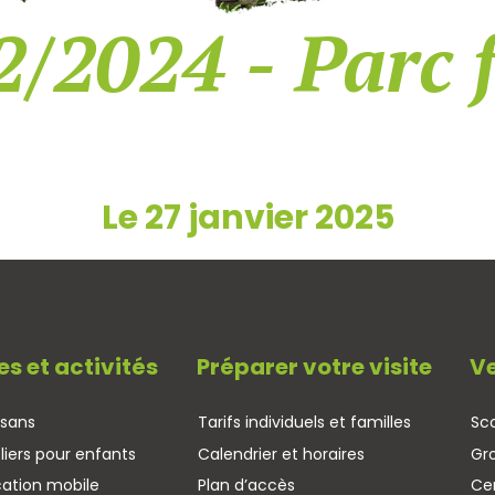
2/2024 - Parc 
Le 27 janvier 2025
es et activités
Préparer votre visite
Ve
isans
Tarifs individuels et familles
Sco
liers pour enfants
Calendrier et horaires
Gr
cation mobile
Plan d’accès
Cen