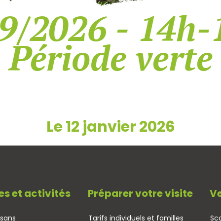
9/2026 - 14h-
Période verte
Le 12 janvier 2026
es et activités
Préparer votre visite
Ve
isans
Tarifs individuels et familles
Sco