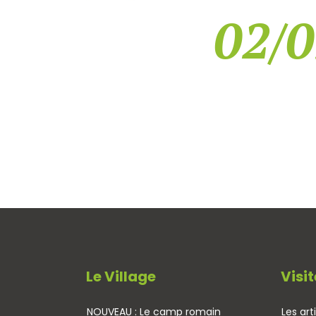
02/0
Le Village
Visit
NOUVEAU : Le camp romain
Les art