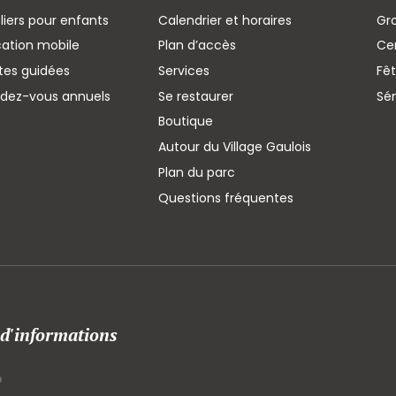
liers pour enfants
Calendrier et horaires
Gr
cation mobile
Plan d’accès
Cen
ites guidées
Services
Fêt
ndez-vous annuels
Se restaurer
Sé
Boutique
Autour du Village Gaulois
Plan du parc
Questions fréquentes
 d'informations