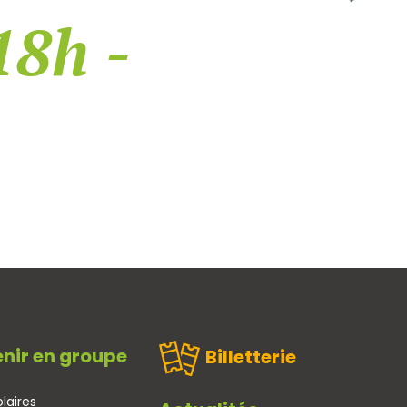
18h -
nir en groupe
Billetterie
laires