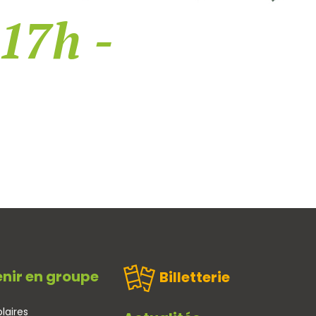
 17h -
nir en groupe
Billetterie
laires