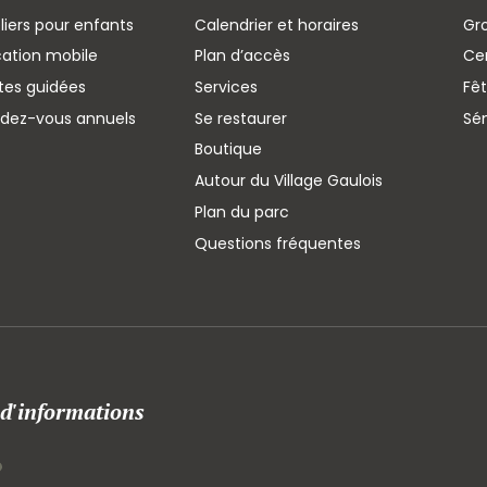
liers pour enfants
Calendrier et horaires
Gr
cation mobile
Plan d’accès
Cen
ites guidées
Services
Fêt
ndez-vous annuels
Se restaurer
Sé
Boutique
Autour du Village Gaulois
Plan du parc
Questions fréquentes
 d'informations