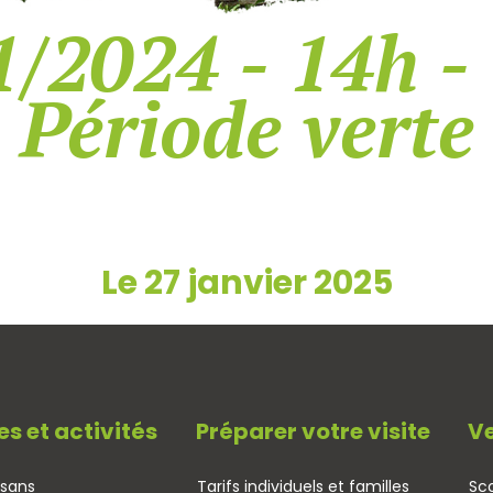
/2024 - 14h -
Période verte
Le 27 janvier 2025
es et activités
Préparer votre visite
Ve
isans
Tarifs individuels et familles
Sco