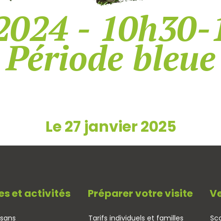
2024 - 10h30-
Période bleue
Le 27 janvier 2025
es et activités
Préparer votre visite
Ve
isans
Tarifs individuels et familles
Sco