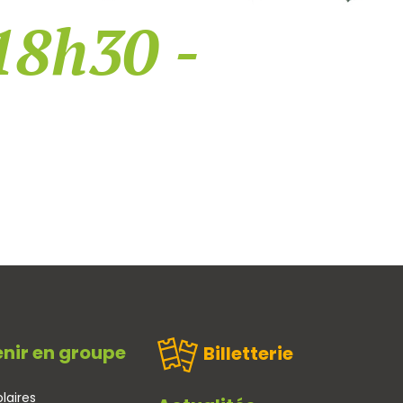
18h30 -
nir en groupe
Billetterie
laires