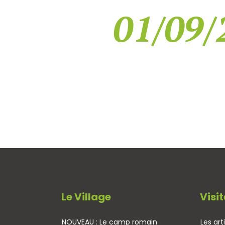
01/09/
Le Village
Visit
NOUVEAU : Le camp romain
Les art