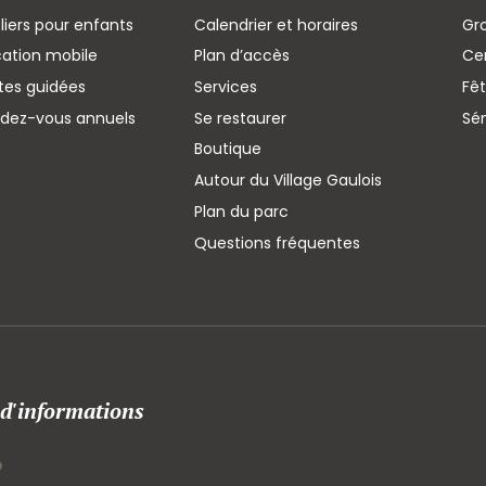
liers pour enfants
Calendrier et horaires
Gr
cation mobile
Plan d’accès
Cen
ites guidées
Services
Fêt
ndez-vous annuels
Se restaurer
Sé
Boutique
Autour du Village Gaulois
Plan du parc
Questions fréquentes
 d'informations