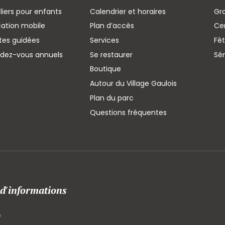
liers pour enfants
Calendrier et horaires
Gr
cation mobile
Plan d’accès
Cen
ites guidées
Services
Fêt
ndez-vous annuels
Se restaurer
Sé
Boutique
Autour du Village Gaulois
Plan du parc
Questions fréquentes
 d'informations