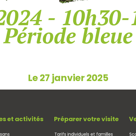
2024 - 10h30-
Période bleue
Le 27 janvier 2025
es et activités
Préparer votre visite
Ve
isans
Tarifs individuels et familles
Sco