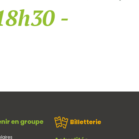
18h30 -
nir en groupe
Billetterie
laires