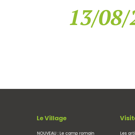
13/08/
Le Village
Visit
NOUVEAU : Le camp romain
Les art