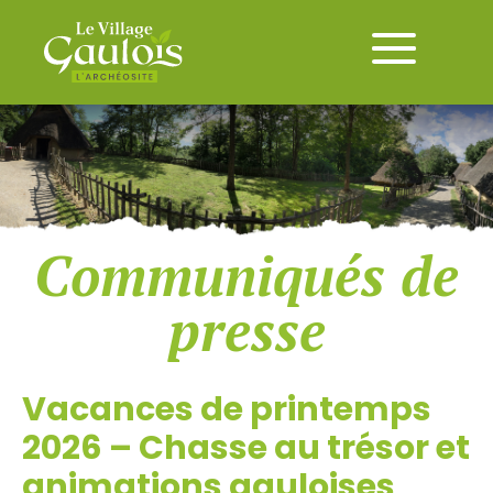
Communiqués de
presse
Vacances de printemps
2026 – Chasse au trésor et
animations gauloises