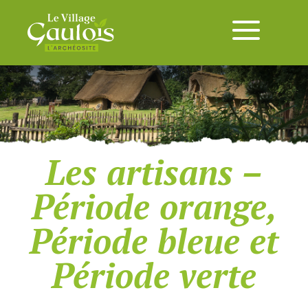
Les artisans –
Période orange,
Période bleue et
Période verte