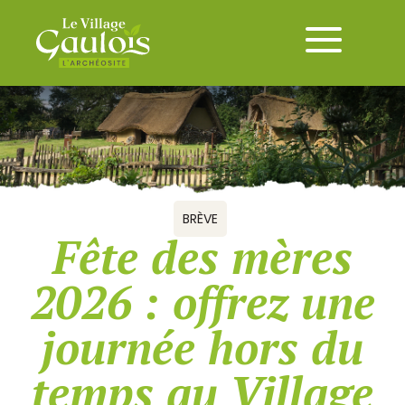
BRÈVE
Fête des mères
2026 : offrez une
journée hors du
temps au Village