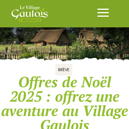
BRÈVE
Offres de Noël
2025 : offrez une
aventure au Village
Gaulois