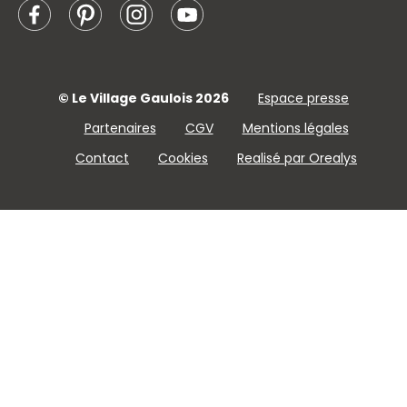
© Le Village Gaulois 2026
Espace presse
Partenaires
CGV
Mentions légales
Contact
Cookies
Realisé par Orealys