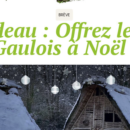
BRÈVE
eau : Offrez l
Gaulois à Noël 