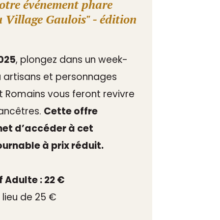
notre événement phare
u Village Gaulois" - édition
2025
, plongez dans un week-
 artisans et personnages
 Romains vous feront revivre
 ancêtres.
Cette offre
met d’accéder à cet
rnable à prix réduit.
f Adulte : 22 €
 lieu de 25 €