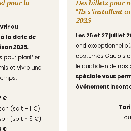
iel pour la
Des billets pour 
"Ils s’installent a
2025
vrir ou
Les 26 et 27 juillet 
 à la date de
end exceptionnel où
ison 2025.
costumés Gaulois et
s pour planifier
le quotidien de nos
mis et vivre une
spéciale vous per
 temps.
événement incontou
7 €
Tari
son (soit – 1 €)
au
son (soit – 5 €)
5 €