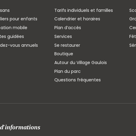
isans
Tarifs individuels et familles
Sco
liers pour enfants
Calendrier et horaires
Gr
cation mobile
Plan d’accès
Cen
ites guidées
Services
Fêt
ndez-vous annuels
Se restaurer
Sé
Boutique
Autour du Village Gaulois
Plan du parc
Questions fréquentes
 d'informations