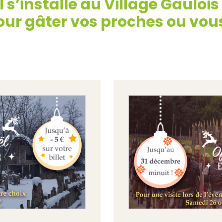
 s’installe au Village Gaulois
ur gâter vos proches ou vous 