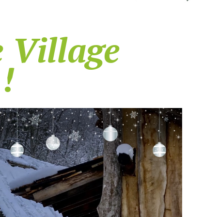
e Village
!