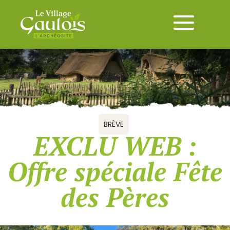
BRÈVE
EXCLU WEB :
Offre spéciale Fête
des Pères