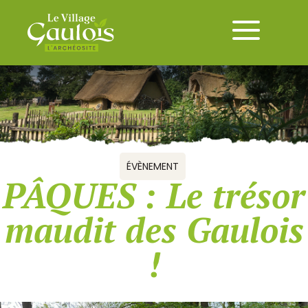
ÉVÈNEMENT
PÂQUES : Le trésor
maudit des Gaulois
!